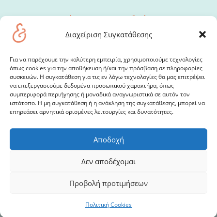
Δέχεται με ραντεβού
Δευτέρα & Πέμπτη 4-9μμ
Διαχείριση Συγκατάθεσης
Ιατρείο:
Για να παρέχουμε την καλύτερη εμπειρία, χρησιμοποιούμε τεχνολογίες
όπως cookies για την αποθήκευση ή/και την πρόσβαση σε πληροφορίες
Κηφισίας 34, 11526 Αμπελόκηποι
συσκευών. Η συγκατάθεση για τις εν λόγω τεχνολογίες θα μας επιτρέψει
να επεξεργαστούμε δεδομένα προσωπικού χαρακτήρα, όπως
syllas@syllas.gr
συμπεριφορά περιήγησης ή μοναδικά αναγνωριστικά σε αυτόν τον
ιστότοπο. Η μη συγκατάθεση ή η ανάκληση της συγκατάθεσης, μπορεί να
2107786149
,
6974792761
,
6974441228
επηρεάσει αρνητικά ορισμένες λειτουργίες και δυνατότητες.
Αποδοχή
Δεν αποδέχομαι
Προβολή προτιμήσεων
Κωνσταντίνος Σύλλας
©2019 all rights reserved
|
site4doctor
and
MyMedical
Πολιτική Cookies