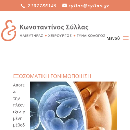
2107786149
syllas@syllas.gr
ΕΞΩΣΩΜΑΤΙΚΗ ΓΟΝΙΜΟΠΟΙΗΣΗ
Αποτε
λεί
την
πλέον
εξελιγ
μένη
μέθοδ