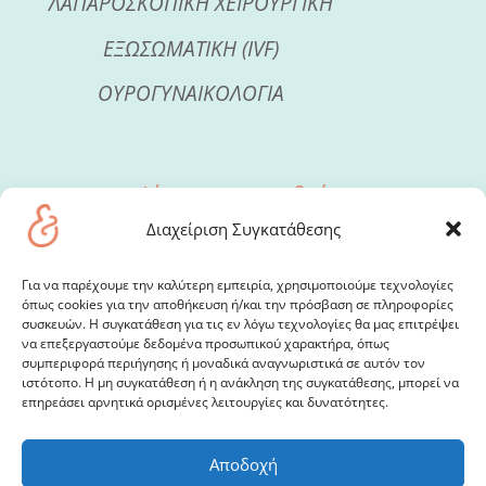
ΛΑΠΑΡΟΣΚΟΠΙΚΗ ΧΕΙΡΟΥΡΓΙΚΗ
ΕΞΩΣΩΜΑΤΙΚΗ (IVF)
ΟΥΡΟΓΥΝΑΙΚΟΛΟΓΙΑ
Δέχεται με ραντεβού
Δευτέρα & Πέμπτη 4-9μμ
Διαχείριση Συγκατάθεσης
Ιατρείο:
Για να παρέχουμε την καλύτερη εμπειρία, χρησιμοποιούμε τεχνολογίες
όπως cookies για την αποθήκευση ή/και την πρόσβαση σε πληροφορίες
Κηφισίας 34, 11526 Αμπελόκηποι
συσκευών. Η συγκατάθεση για τις εν λόγω τεχνολογίες θα μας επιτρέψει
να επεξεργαστούμε δεδομένα προσωπικού χαρακτήρα, όπως
syllas@syllas.gr
συμπεριφορά περιήγησης ή μοναδικά αναγνωριστικά σε αυτόν τον
ιστότοπο. Η μη συγκατάθεση ή η ανάκληση της συγκατάθεσης, μπορεί να
2107786149
,
6974792761
,
6974441228
επηρεάσει αρνητικά ορισμένες λειτουργίες και δυνατότητες.
Αποδοχή