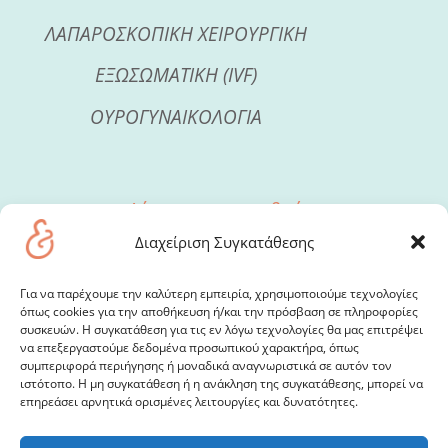
ΛΑΠΑΡΟΣΚΟΠΙΚΗ ΧΕΙΡΟΥΡΓΙΚΗ
ΕΞΩΣΩΜΑΤΙΚΗ (IVF)
ΟΥΡΟΓΥΝΑΙΚΟΛΟΓΙΑ
Δέχεται με ραντεβού
Δευτέρα & Πέμπτη 4-9μμ
Διαχείριση Συγκατάθεσης
Ιατρείο:
Για να παρέχουμε την καλύτερη εμπειρία, χρησιμοποιούμε τεχνολογίες
όπως cookies για την αποθήκευση ή/και την πρόσβαση σε πληροφορίες
Κηφισίας 34, 11526 Αμπελόκηποι
συσκευών. Η συγκατάθεση για τις εν λόγω τεχνολογίες θα μας επιτρέψει
να επεξεργαστούμε δεδομένα προσωπικού χαρακτήρα, όπως
syllas@syllas.gr
συμπεριφορά περιήγησης ή μοναδικά αναγνωριστικά σε αυτόν τον
ιστότοπο. Η μη συγκατάθεση ή η ανάκληση της συγκατάθεσης, μπορεί να
2107786149
,
6974792761
,
6974441228
επηρεάσει αρνητικά ορισμένες λειτουργίες και δυνατότητες.